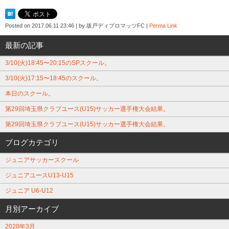
Posted on
2017.06.11 23:46
|
by
坂戸ディプロマッツFC
|
Perma Link
最新の記事
3/10(火)18:45〜20:15のSPスクール。
3/10(火)17:15〜18:45のスクール。
本日のスクール。
第29回埼玉県クラブユース(U15)サッカー選手権大会結果。
第29回埼玉県クラブユース(U15)サッカー選手権大会結果。
ブログカテゴリ
ジュニアサッカースクール
ジュニアユースU13-U15
ジュニア U6-U12
月別アーカイブ
2020年3月