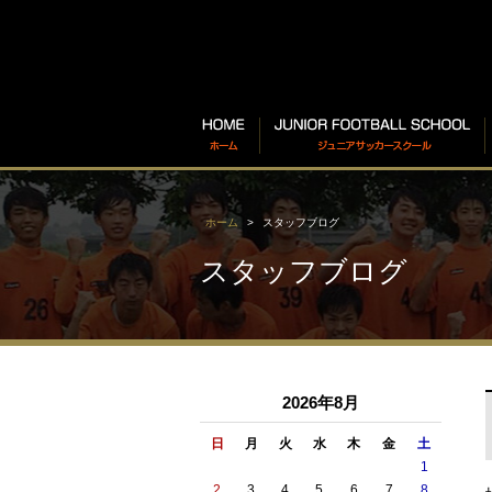
ホーム
スタッフブログ
スタッフブログ
2026年8月
日
月
火
水
木
金
土
1
2
3
4
5
6
7
8