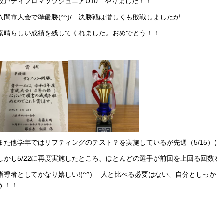
坂戸ディプロマッツジュニアU10 やりました！！
入間市大会で準優勝(^^)/ 決勝戦は惜しくも敗戦しましたが
素晴らしい成績を残してくれました。おめでとう！！
また他学年ではリフティングのテスト？を実施しているが先週（5/15）は
しかし5/22に再度実施したところ、ほとんどの選手が前回を上回る回数
指導者としてかなり嬉しい!(^^)! 人と比べる必要はない、自分としっ
う！！