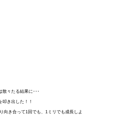
散々たる結果に･･･
を叩き出した！！
かり向き合って1回でも、1ミリでも成長しよ