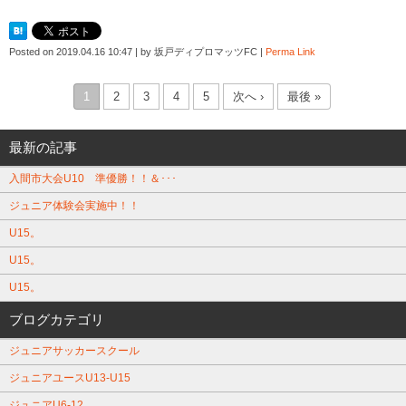
Posted on
2019.04.16 10:47
|
by
坂戸ディプロマッツFC
|
Perma Link
1
2
3
4
5
次へ ›
最後 »
最新の記事
入間市大会U10 準優勝！！＆･･･
ジュニア体験会実施中！！
U15。
U15。
U15。
ブログカテゴリ
ジュニアサッカースクール
ジュニアユースU13-U15
ジュニアU6-12