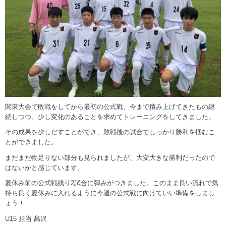
関東大会で敗戦をしてから最初の公式戦。今まで積み上げてきたもの継
続しつつ、少し変化のあることを求めてトレーニングをしてきました。
その成果を少しだすことができ、敗戦後の試合でしっかり勝利を掴むこ
とができました。
まだまだ物足りない部分も見られましたが、大変大きな勝利だったので
はないかと感じています。
夏休み前の公式戦残り2試合に弾みがつきました。このまま良い流れで気
持ち良く夏休みに入れるように今週の公式戦に向けていい準備をしまし
ょう！
U15 担当 髙沢