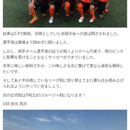
結果は1-3で敗戦。目標としていた全国大会への道は閉ざされました。
選手達は最後まで諦めずに闘いました。
しかし、相手チーム選手達のほうが我々よりゲーム巧者で、雨のピッチ
に影響を受けることもなくサッカーができていました。
非常に悔しい敗戦ですが、この悔しさを次に繋げて更なら成長を期待し
たいです。
そしてあと半分残しているリーグ戦に切り替えてまた勝ち点を積み上げ
られるようにやっていきましょう。
次の公式戦は7/6(土)のコルージャ戦になります！
U15 担当 髙沢