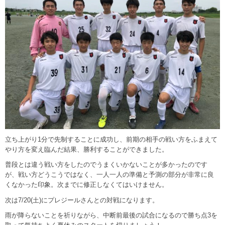
立ち上がり1分で先制することに成功し、前期の相手の戦い方をふまえて
やり方を変え臨んだ結果、勝利することができました。
普段とは違う戦い方をしたのでうまくいかないことが多かったのです
が、戦い方どうこうではなく、一人一人の準備と予測の部分が非常に良
くなかった印象。次までに修正しなくてはいけません。
次は7/20(土)にプレジールさんとの対戦になります。
雨が降らないことを祈りながら、中断前最後の試合になるので勝ち点3を