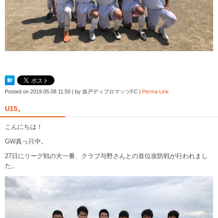
Posted on
2019.05.08 11:50
|
by
坂戸ディプロマッツFC
|
Perma Link
U15。
こんにちは！
GW真っ只中。
27日にリーグ戦の大一番、クラブ与野さんとの首位攻防戦が行われまし
た。