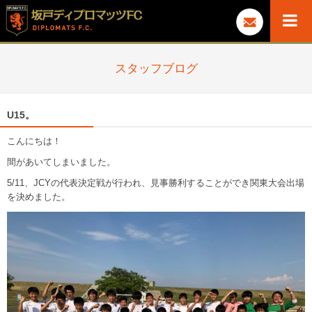
スタッフブログ
U15。
こんにちは！
間があいてしまいました。
5/11、JCYの代表決定戦が行われ、見事勝利することができ関東大会出場
を決めました。