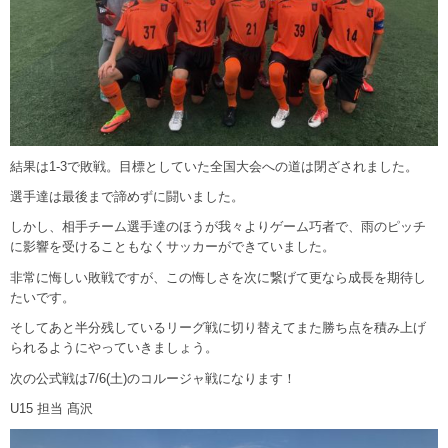
結果は1-3で敗戦。目標としていた全国大会への道は閉ざされました。
選手達は最後まで諦めずに闘いました。
しかし、相手チーム選手達のほうが我々よりゲーム巧者で、雨のピッチ
に影響を受けることもなくサッカーができていました。
非常に悔しい敗戦ですが、この悔しさを次に繋げて更なら成長を期待し
たいです。
そしてあと半分残しているリーグ戦に切り替えてまた勝ち点を積み上げ
られるようにやっていきましょう。
次の公式戦は7/6(土)のコルージャ戦になります！
U15 担当 髙沢