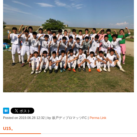
Posted on
2019.06.28 12:32
|
by
坂戸ディプロマッツFC
|
Perma Link
U15。