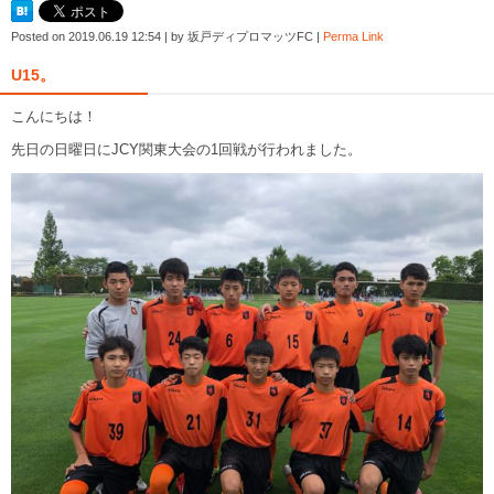
Posted on
2019.06.19 12:54
|
by
坂戸ディプロマッツFC
|
Perma Link
U15。
こんにちは！
先日の日曜日にJCY関東大会の1回戦が行われました。