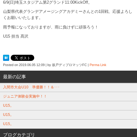
6/9(日)埼玉スタジアム第2グランド11:00KickOff。
山梨県代表グランデアメージングアカデミーさんとの1回戦、応援よろし
くお願いいたします。
雨予報になっておりますが、雨に負けずに頑張ろう！
U15 担当 髙沢
Posted on
2019.06.05 12:09
|
by
坂戸ディプロマッツFC
|
Perma Link
最新の記事
入間市大会U10 準優勝！！＆･･･
ジュニア体験会実施中！！
U15。
U15。
U15。
ブログカテゴリ