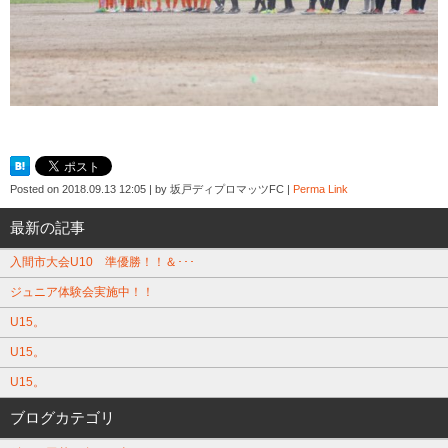
Posted on
2018.09.13 12:05
|
by
坂戸ディプロマッツFC
|
Perma Link
最新の記事
入間市大会U10 準優勝！！＆･･･
ジュニア体験会実施中！！
U15。
U15。
U15。
ブログカテゴリ