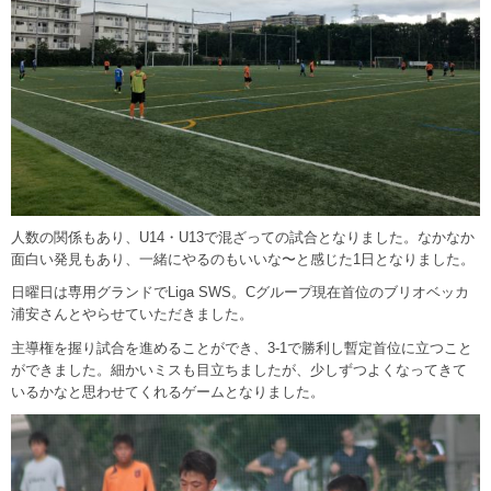
人数の関係もあり、U14・U13で混ざっての試合となりました。なかなか
面白い発見もあり、一緒にやるのもいいな〜と感じた1日となりました。
日曜日は専用グランドでLiga SWS。Cグループ現在首位のブリオベッカ
浦安さんとやらせていただきました。
主導権を握り試合を進めることができ、3-1で勝利し暫定首位に立つこと
ができました。細かいミスも目立ちましたが、少しずつよくなってきて
いるかなと思わせてくれるゲームとなりました。