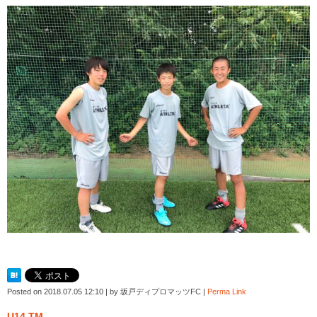
Posted on
2018.07.05 12:10
|
by
坂戸ディプロマッツFC
|
Perma Link
U14 TM。