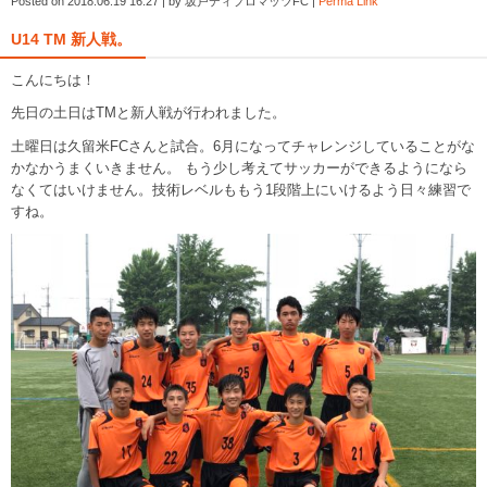
Posted on
2018.06.19 16:27
|
by
坂戸ディプロマッツFC
|
Perma Link
U14 TM 新人戦。
こんにちは！
先日の土日はTMと新人戦が行われました。
土曜日は久留米FCさんと試合。6月になってチャレンジしていることがな
かなかうまくいきません。 もう少し考えてサッカーができるようになら
なくてはいけません。技術レベルももう1段階上にいけるよう日々練習で
すね。