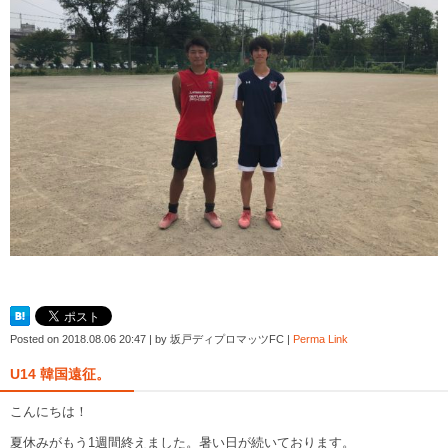
Posted on
2018.08.06 20:47
|
by
坂戸ディプロマッツFC
|
Perma Link
U14 韓国遠征。
こんにちは！
夏休みがもう1週間終えました。暑い日が続いております。