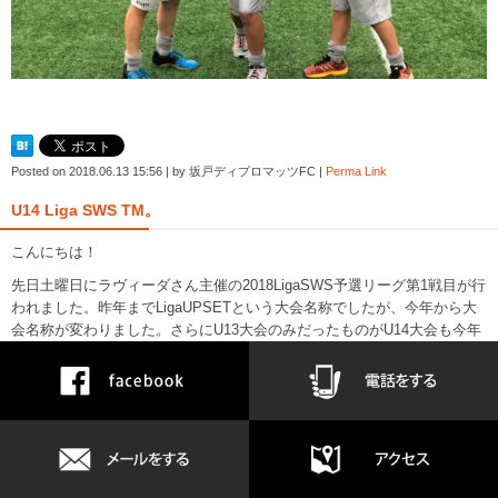
Posted on
2018.06.13 15:56
|
by
坂戸ディプロマッツFC
|
Perma Link
U14 Liga SWS TM。
こんにちは！
先日土曜日にラヴィーダさん主催の2018LigaSWS予選リーグ第1戦目が行
われました。昨年までLigaUPSETという大会名称でしたが、今年から大
会名称が変わりました。さらにU13大会のみだったものがU14大会も今年
から行われることになり2年連続で大会に参加させていただける形になり
ました。