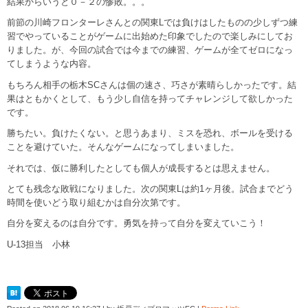
結果からいうと０－２の惨敗。。。
前節の川崎フロンターレさんとの関東Lでは負けはしたものの少しずつ練
習でやっていることがゲームに出始めた印象でしたので楽しみにしてお
りました。が、今回の試合では今までの練習、ゲームが全てゼロになっ
てしまうような内容。
もちろん相手の栃木SCさんは個の速さ、巧さが素晴らしかったです。結
果はともかくとして、もう少し自信を持ってチャレンジして欲しかった
です。
勝ちたい。負けたくない。と思うあまり、ミスを恐れ、ボールを受ける
ことを避けていた。そんなゲームになってしまいました。
それでは、仮に勝利したとしても個人が成長するとは思えません。
とても残念な敗戦になりました。次の関東Lは約1ヶ月後。試合までどう
時間を使いどう取り組むかは自分次第です。
自分を変えるのは自分です。勇気を持って自分を変えていこう！
U-13担当 小林