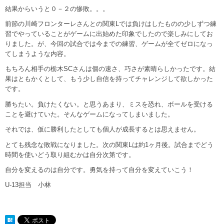
結果からいうと０－２の惨敗。。。
前節の川崎フロンターレさんとの関東Lでは負けはしたものの少しずつ練
習でやっていることがゲームに出始めた印象でしたので楽しみにしてお
りました。が、今回の試合では今までの練習、ゲームが全てゼロになっ
てしまうような内容。
もちろん相手の栃木SCさんは個の速さ、巧さが素晴らしかったです。結
果はともかくとして、もう少し自信を持ってチャレンジして欲しかった
です。
勝ちたい。負けたくない。と思うあまり、ミスを恐れ、ボールを受ける
ことを避けていた。そんなゲームになってしまいました。
それでは、仮に勝利したとしても個人が成長するとは思えません。
とても残念な敗戦になりました。次の関東Lは約1ヶ月後。試合までどう
時間を使いどう取り組むかは自分次第です。
自分を変えるのは自分です。勇気を持って自分を変えていこう！
U-13担当 小林