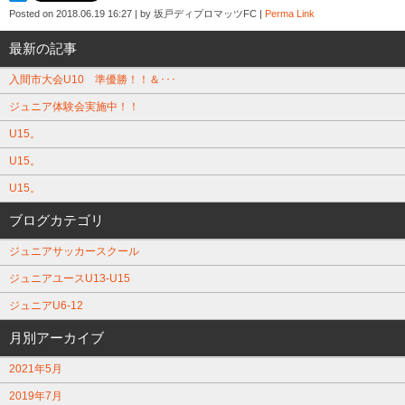
Posted on
2018.06.19 16:27
|
by
坂戸ディプロマッツFC
|
Perma Link
最新の記事
入間市大会U10 準優勝！！＆･･･
ジュニア体験会実施中！！
U15。
U15。
U15。
ブログカテゴリ
ジュニアサッカースクール
ジュニアユースU13-U15
ジュニアU6-12
月別アーカイブ
2021年5月
2019年7月