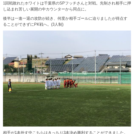
1回戦敗れたホワイトは千葉県のSPフッチさんと対戦。先制され相手に押
し込まれ苦しい展開の中カウンターから同点に。
後半は一進一退の攻防が続き、何度か相手ゴールに迫りましたが得点す
ることができずにPK戦へ。(3人制)
相手が1本外す中こちらはきっちり3本決め勝利することができました。