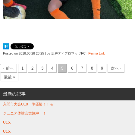
Posted on
2018.03.28 23:25
|
by
坂戸ディプロマッツFC
|
Perma Link
‹ 前へ
1
2
3
4
5
6
7
8
9
次へ ›
最後 »
最新の記事
入間市大会U10 準優勝！！＆･･･
ジュニア体験会実施中！！
U15。
U15。