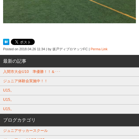
Posted on
2018.04.26 11:34
|
by
坂戸ディプロマッツFC
|
Perma Link
最新の記事
入間市大会U10 準優勝！！＆･･･
ジュニア体験会実施中！！
U15。
U15。
U15。
ブログカテゴリ
ジュニアサッカースクール