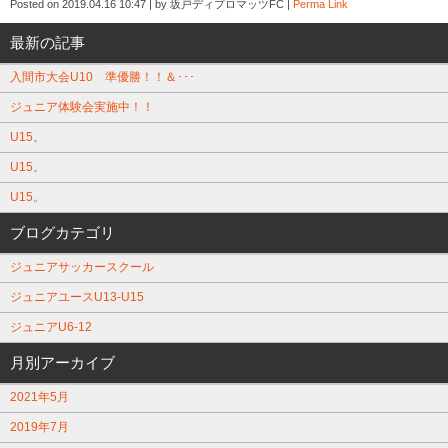
Posted on
2019.04.16 10:47
|
by
坂戸ディプロマッツFC
|
Perma Link
最新の記事
入間市大会U10 準優勝！！＆･･･
ジュニア体験会実施中！！
U15。
U15。
U15。
ブログカテゴリ
ジュニアサッカースクール
ジュニアユースU13-U15
ジュニアU6-12
月別アーカイブ
2021年5月
2019年7月