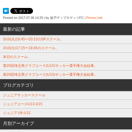
Posted on
2017.07.06 14:25
|
by
坂戸ディプロマッツFC
|
Perma Link
最新の記事
3/10(火)18:45〜20:15のSPスクール。
3/10(火)17:15〜18:45のスクール。
本日のスクール。
第29回埼玉県クラブユース(U15)サッカー選手権大会結果。
第29回埼玉県クラブユース(U15)サッカー選手権大会結果。
ブログカテゴリ
ジュニアサッカースクール
ジュニアユースU13-U15
ジュニア U6-U12
月別アーカイブ