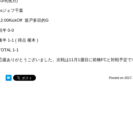
10/9(祝月)
vsジェフ千葉
12:00KickOff 坂戸多目的G
前半 0-0
後半 1-1 ( 得点 榎本 )
TOTAL 1-1
応援ありがとうございました。次戦は11月1週目に前橋FCと対戦予定で
Posted on
2017.