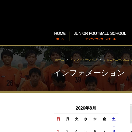
ホーム
インフォメーション
ジュニアユースU13-U
インフォメーション
2026年8月
日
月
火
水
木
金
土
1
2
3
4
5
6
7
8