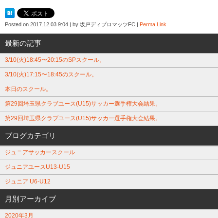
Posted on
2017.12.03 9:04
|
by
坂戸ディプロマッツFC
|
Perma Link
最新の記事
3/10(火)18:45〜20:15のSPスクール。
3/10(火)17:15〜18:45のスクール。
本日のスクール。
第29回埼玉県クラブユース(U15)サッカー選手権大会結果。
第29回埼玉県クラブユース(U15)サッカー選手権大会結果。
ブログカテゴリ
ジュニアサッカースクール
ジュニアユースU13-U15
ジュニア U6-U12
月別アーカイブ
2020年3月