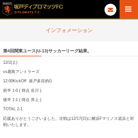
インフォメーション
第4回関東ユース(U-13)サッカーリーグ結果。
12/2(土)
vs鹿島アントラーズ
12:00KickOff 坂戸多目的G
前半 1-0 ( 得点 谷川 )
後半 1-1 ( 得点 井上 )
TOTAL 2-1
応援ありがとうございました。次戦は12/17(日)に横浜Fマリノス追浜と対
戦いたします。