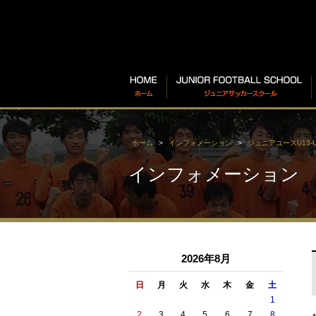
ホーム
インフォメーション
ジュニアユースU13-U
インフォメーション
2026年8月
日
月
火
水
木
金
土
1
2
3
4
5
6
7
8