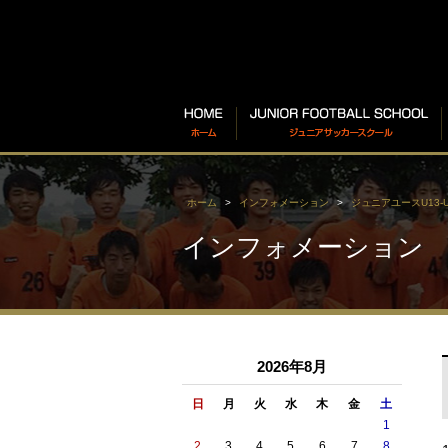
ホーム
インフォメーション
ジュニアユースU13-U
インフォメーション
2026年8月
日
月
火
水
木
金
土
1
2
3
4
5
6
7
8