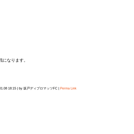
定戦になります。
01.08 18:15
|
by
坂戸ディプロマッツFC
|
Perma Link