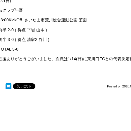
1/7(日)
vsクラブ与野
13:00KickOff さいたま市荒川総合運動公園 芝面
前半 2-0 ( 得点 平岩 山本 )
後半 3-0 ( 得点 清家2 谷川 )
TOTAL 5-0
応援ありがとうございました。次戦は1/14(日)に東川口FCとの代表決
Posted on
2018.