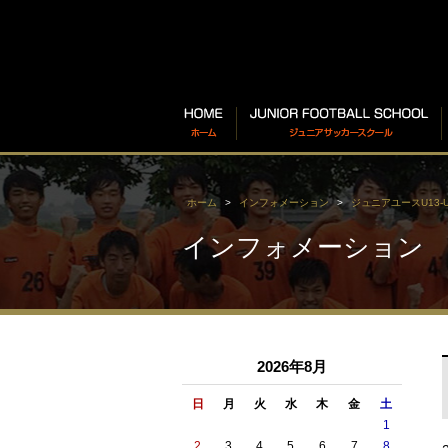
ホーム
インフォメーション
ジュニアユースU13-U
インフォメーション
2026年8月
日
月
火
水
木
金
土
1
2
3
4
5
6
7
8