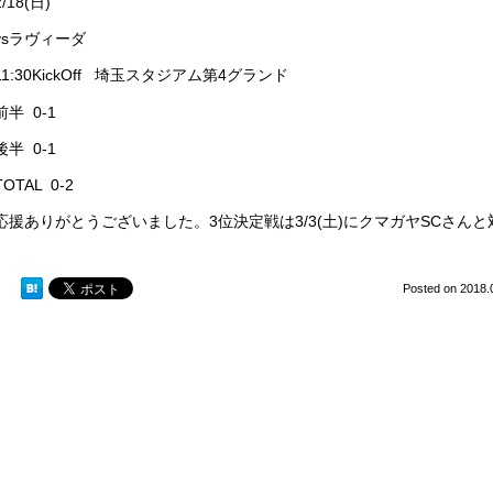
2/18(日)
vsラヴィーダ
11:30KickOff 埼玉スタジアム第4グランド
前半 0-1
後半 0-1
TOTAL 0-2
応援ありがとうございました。3位決定戦は3/3(土)にクマガヤSCさん
Posted on
2018.