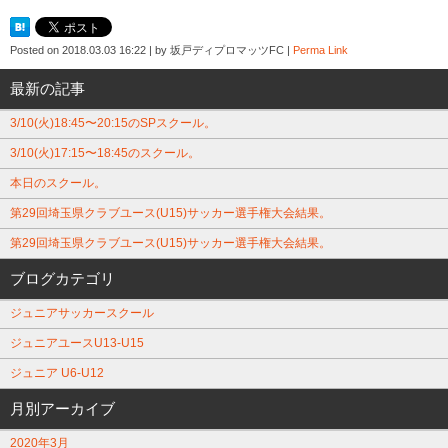
Posted on
2018.03.03 16:22
|
by
坂戸ディプロマッツFC
|
Perma Link
最新の記事
3/10(火)18:45〜20:15のSPスクール。
3/10(火)17:15〜18:45のスクール。
本日のスクール。
第29回埼玉県クラブユース(U15)サッカー選手権大会結果。
第29回埼玉県クラブユース(U15)サッカー選手権大会結果。
ブログカテゴリ
ジュニアサッカースクール
ジュニアユースU13-U15
ジュニア U6-U12
月別アーカイブ
2020年3月