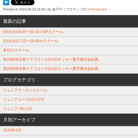
Posted on
2018.09.23 16:36
|
by
坂戸ディプロマッツFC
|
Perma Link
最新の記事
3/10(火)18:45〜20:15のSPスクール。
3/10(火)17:15〜18:45のスクール。
本日のスクール。
第29回埼玉県クラブユース(U15)サッカー選手権大会結果。
第29回埼玉県クラブユース(U15)サッカー選手権大会結果。
ブログカテゴリ
ジュニアサッカースクール
ジュニアユースU13-U15
ジュニア U6-U12
月別アーカイブ
2020年3月