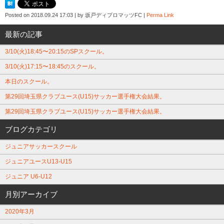
Posted on
2018.09.24 17:03
|
by
坂戸ディプロマッツFC
|
Perma Link
最新の記事
3/10(火)18:45〜20:15のSPスクール。
3/10(火)17:15〜18:45のスクール。
本日のスクール。
第29回埼玉県クラブユース(U15)サッカー選手権大会結果。
第29回埼玉県クラブユース(U15)サッカー選手権大会結果。
ブログカテゴリ
ジュニアサッカースクール
ジュニアユースU13-U15
ジュニア U6-U12
月別アーカイブ
2020年3月