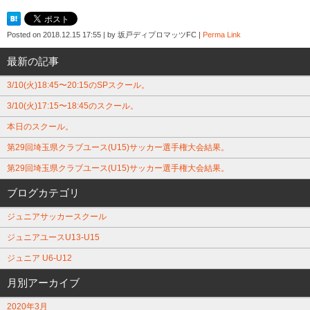
Posted on
2018.12.15 17:55
|
by
坂戸ディプロマッツFC
|
Perma Link
最新の記事
3/10(火)18:45〜20:15のSPスクール。
3/10(火)17:15〜18:45のスクール。
本日のスクール。
第29回埼玉県クラブユース(U15)サッカー選手権大会結果。
第29回埼玉県クラブユース(U15)サッカー選手権大会結果。
ブログカテゴリ
ジュニアサッカースクール
ジュニアユースU13-U15
ジュニア U6-U12
月別アーカイブ
2020年3月