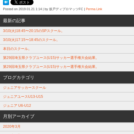
Posted on
2019.01.21 1:14
|
by
坂戸ディプロマッツFC
|
Perma Link
最新の記事
3/10(火)18:45〜20:15のSPスクール。
3/10(火)17:15〜18:45のスクール。
本日のスクール。
第29回埼玉県クラブユース(U15)サッカー選手権大会結果。
第29回埼玉県クラブユース(U15)サッカー選手権大会結果。
ブログカテゴリ
ジュニアサッカースクール
ジュニアユースU13-U15
ジュニア U6-U12
月別アーカイブ
2020年3月