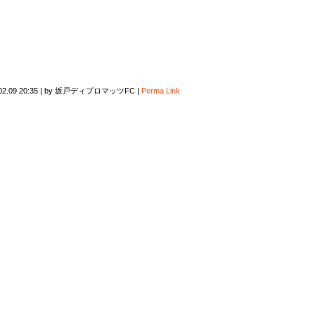
02.09 20:35
|
by
坂戸ディプロマッツFC
|
Perma Link