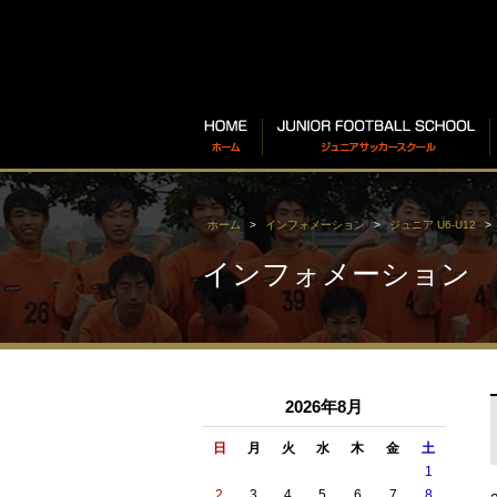
ホーム
インフォメーション
ジュニア U6-U12
インフォメーション
2026年8月
日
月
火
水
木
金
土
1
2
3
4
5
6
7
8