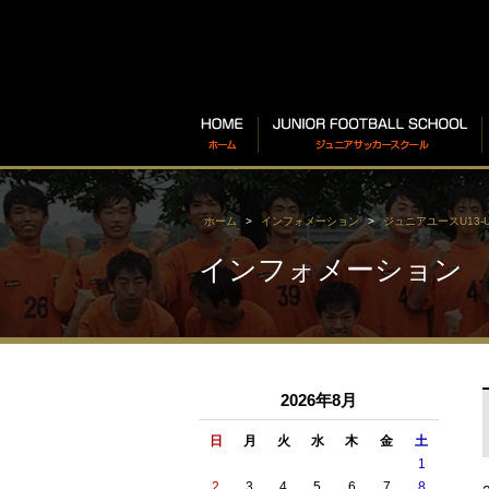
ホーム
インフォメーション
ジュニアユースU13-U
インフォメーション
2026年8月
日
月
火
水
木
金
土
1
2
3
4
5
6
7
8