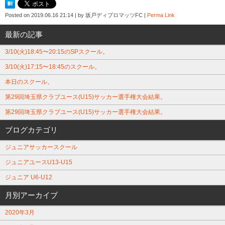
Posted on
2019.06.16 21:14
|
by
坂戸ディプロマッツFC
|
Perma Link
最新の記事
3/10(火)18:45〜20:15のSPスクール。
3/10(火)17:15〜18:45のスクール。
本日のスクール。
第29回埼玉県クラブユース(U15)サッカー選手権大会結果。
第29回埼玉県クラブユース(U15)サッカー選手権大会結果。
ブログカテゴリ
ジュニアサッカースクール
ジュニアユースU13-U15
ジュニア U6-U12
月別アーカイブ
2020年3月