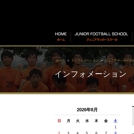
ホーム
インフォメーション
ジュニアサッカース
インフォメーション
2026年8月
日
月
火
水
木
金
土
1
2
3
4
5
6
7
8