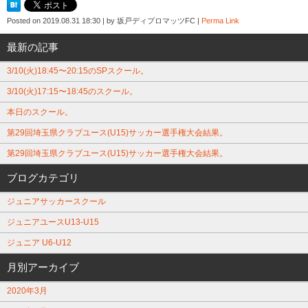
Posted on
2019.08.31 18:30
|
by
坂戸ディプロマッツFC
|
Perma Link
最新の記事
3/10(火)18:45〜20:15のSPスクール。
3/10(火)17:15〜18:45のスクール。
本日のスクール。
第29回埼玉県クラブユース(U15)サッカー選手権大会結果。
第29回埼玉県クラブユース(U15)サッカー選手権大会結果。
ブログカテゴリ
ジュニアサッカースクール
ジュニアユースU13-U15
ジュニア U6-U12
月別アーカイブ
2020年3月