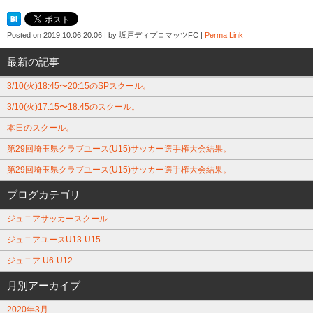
Posted on
2019.10.06 20:06
|
by
坂戸ディプロマッツFC
|
Perma Link
最新の記事
3/10(火)18:45〜20:15のSPスクール。
3/10(火)17:15〜18:45のスクール。
本日のスクール。
第29回埼玉県クラブユース(U15)サッカー選手権大会結果。
第29回埼玉県クラブユース(U15)サッカー選手権大会結果。
ブログカテゴリ
ジュニアサッカースクール
ジュニアユースU13-U15
ジュニア U6-U12
月別アーカイブ
2020年3月