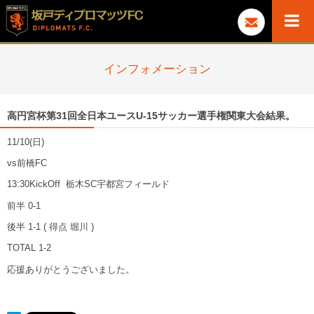
インフォメーション
高円宮杯第31回全日本ユースU-15サッカー選手権関東大会結果。
11/10(日)
vs前橋FC
13:30KickOff 栃木SC宇都宮フィールド
前半 0-1
後半 1-1 ( 得点 堀川 )
TOTAL 1-2
応援ありがとうございました。