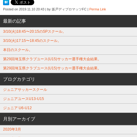
Posted on
2019.11.10 20:43
|
by
坂戸ディプロマッツFC
|
Perma Link
最新の記事
3/10(火)18:45〜20:15のSPスクール。
3/10(火)17:15〜18:45のスクール。
本日のスクール。
第29回埼玉県クラブユース(U15)サッカー選手権大会結果。
第29回埼玉県クラブユース(U15)サッカー選手権大会結果。
ブログカテゴリ
ジュニアサッカースクール
ジュニアユースU13-U15
ジュニア U6-U12
月別アーカイブ
2020年3月