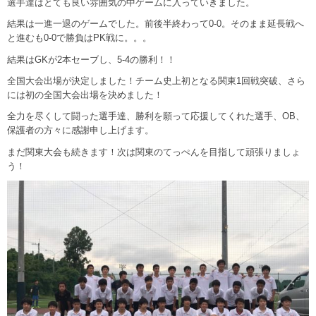
選手達はとても良い雰囲気の中ゲームに入っていきました。
結果は一進一退のゲームでした。前後半終わって0-0。そのまま延長戦へ
と進むも0-0で勝負はPK戦に。。。
結果はGKが2本セーブし、5-4の勝利！！
全国大会出場が決定しました！チーム史上初となる関東1回戦突破、さら
には初の全国大会出場を決めました！
全力を尽くして闘った選手達、勝利を願って応援してくれた選手、OB、
保護者の方々に感謝申し上げます。
まだ関東大会も続きます！次は関東のてっぺんを目指して頑張りましょ
う！