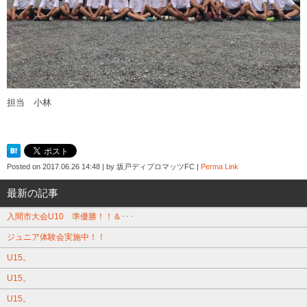
担当 小林
Posted on
2017.06.26 14:48
|
by
坂戸ディプロマッツFC
|
Perma Link
最新の記事
入間市大会U10 準優勝！！＆･･･
ジュニア体験会実施中！！
U15。
U15。
U15。