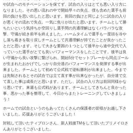
や試合へのモチベーションを保てず、試合の入りはとても悪い入り方に
なりました。その悪い流れの中で開始早々の失点、僕も含めた選手も前
回の負けを思い出したと思います。前回の負けと同じように試合の入り
が悪くその流れで失点。一気に焦りが出たと思います。チームとして勝
ちたいという気持ちか空回りし選手間の共通理解はなくバラバラな攻
撃、守備が続き前半を終えました。ハームタイムで選手も一度頭を冷や
し落ち着きを取り戻しチームとして共通理解が持てたことが良かったこ
とだと思います。そして大きな要因の１つとして後半から途中交代で入
っていった選手がとても良いパフォーマンスをしたことです。後半は良
い守備から良い攻撃に繋げられ、開始5分でセットプレーから同点ゴール
が生まれたおかげでしっかり自分達のパフォーマンスを発揮する事が出
来ました。チームとして初めて公式戦で逆転勝利が出来ました。今まで
は先制されるとその試合では立て直す事が出来なかったが、自分達で立
て直した事は成長だと思います。ただし、試合の入り方は前回同様かな
り悪いです。来週も公式戦があります。チームとしてきちんと良かった
事、悪かった事を整理して、今日からまたトレーニングしていきましょ
う！
ホームでの試合というのもあってたくさんの保護者の皆様がお越し下さ
いました。応援ありがとうございました！
対戦して頂いたティブロンさん、新人戦後TMをして頂いたプリメイロさ
んありがとうございました。