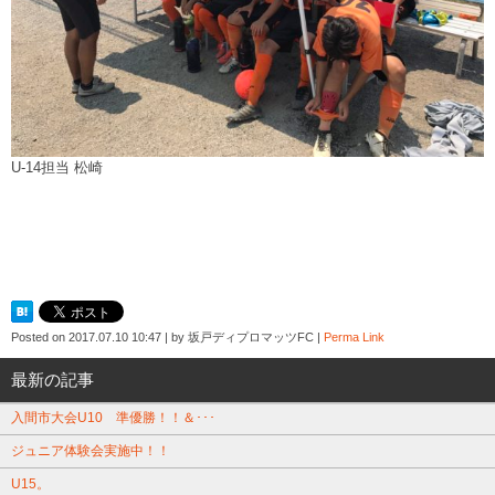
U-14担当 松崎
Posted on
2017.07.10 10:47
|
by
坂戸ディプロマッツFC
|
Perma Link
最新の記事
入間市大会U10 準優勝！！＆･･･
ジュニア体験会実施中！！
U15。