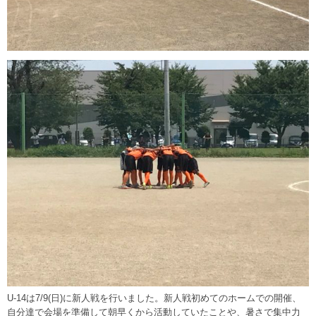
U-14は7/9(日)に新人戦を行いました。新人戦初めてのホームでの開催、
自分達で会場を準備して朝早くから活動していたことや、暑さで集中力