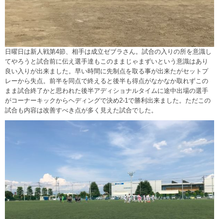
日曜日は新人戦第4節、相手は成立ゼブラさん。試合の入りの所を意識し
てやろうと試合前に伝え選手達もこのままじゃまずいという意識はあり
良い入りが出来ました。早い時間に先制点を取る事が出来たがセットプ
レーから失点。前半を同点で終えると後半も得点がなかなか取れずこの
まま試合終了かと思われた後半アディショナルタイムに途中出場の選手
がコーナーキックからヘディングで決め2-1で勝利出来ました。ただこの
試合も内容は改善すべき点が多く見えた試合でした。