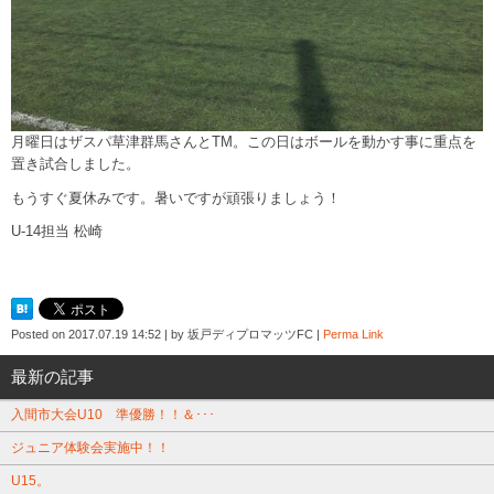
月曜日はザスパ草津群馬さんとTM。この日はボールを動かす事に重点を
置き試合しました。
もうすぐ夏休みです。暑いですが頑張りましょう！
U-14担当 松崎
Posted on
2017.07.19 14:52
|
by
坂戸ディプロマッツFC
|
Perma Link
最新の記事
入間市大会U10 準優勝！！＆･･･
ジュニア体験会実施中！！
U15。