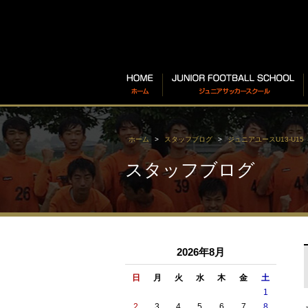
ホーム
スタッフブログ
ジュニアユースU13-U15
スタッフブログ
2026年8月
日
月
火
水
木
金
土
1
2
3
4
5
6
7
8