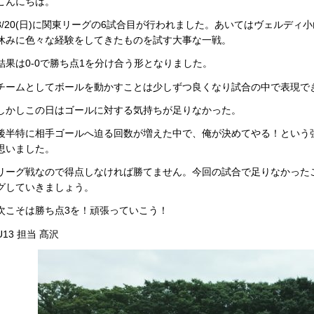
こんにちは。
8/20(日)に関東リーグの6試合目が行われました。あいてはヴェルディ
休みに色々な経験をしてきたものを試す大事な一戦。
結果は0-0で勝ち点1を分け合う形となりました。
チームとしてボールを動かすことは少しずつ良くなり試合の中で表現で
しかしこの日はゴールに対する気持ちが足りなかった。
後半特に相手ゴールへ迫る回数が増えた中で、俺が決めてやる！という
思いました。
リーグ戦なので得点しなければ勝てません。今回の試合で足りなかった
グしていきましょう。
次こそは勝ち点3を！頑張っていこう！
U13 担当 髙沢