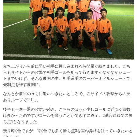
立ち上がりから前に早い相手に押し込まれる時間帯が続きました。こち
らもサイドからの攻撃で相手ゴールを狙って行きますがなかなかシュー
トまでいけず。そんな展開の中、相手選手のスーパーミドルシュートで
先制点を許す展開に。
なんとか前半のうちに追いつきたいところで、左サイドの攻撃からの技
ありループで1-1に。
後半も一進一退の攻防が続き、こちらのほうが少しゴールに近づく回数
は多かったのですがゴールを奪うことができずに終了。3試合連続での勝
ち点1となりました。
残り6試合ですが、1試合でも多く勝ち点3を重ね昇格を狙っていきたいと
思います。