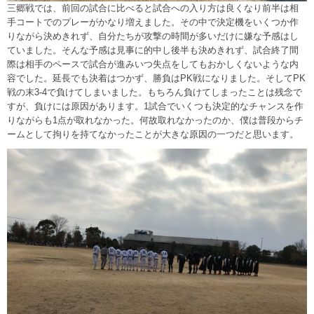
三郷戦では、前回の試合に比べると試合への入り方は良くなり前半は相
手コートでのプレーがかなり増えました。その中で決定機をいくつか作
りながら決めきれず、自分たちが攻撃の時間が多いだけに嫌な予感はし
ていました。そんな予感は見事に的中し後半も決めきれず、試合終了間
際は相手のペースで試合が進みいつ失点をしてもおかしくないような内
容でした。延長でも決着はつかず、勝負はPK戦になりました。そしてPK
戦の末3-4で負けてしまいました。もちろん負けてしまったことは残念で
すが、負けには原因があります。1試合でいくつも決定的なチャンスを作
りながらも1点が取れなかった。何故取れなかったのか、僕は普段からチ
ームとして拘りを持てなかったことが大きな原因の一つだと思います。