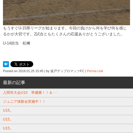
もうすぐU-15県リーグが始まります。今回の負けから何を学び何を感じ
るかが大切です。2試合ともたくさんの応援ありがとうございました。
U-14担当 松﨑
Posted on
2018.01.25 15:45
|
by
坂戸ディプロマッツFC
|
Perma Link
最新の記事
入間市大会U10 準優勝！！＆･･･
ジュニア体験会実施中！！
U15。
U15。
U15。