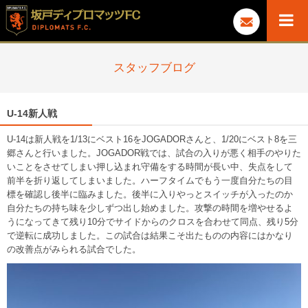
スタッフブログ
U-14新人戦
U-14は新人戦を1/13にベスト16をJOGADORさんと、1/20にベスト8を三
郷さんと行いました。JOGADOR戦では、試合の入りが悪く相手のやりた
いことをさせてしまい押し込まれ守備をする時間が長い中、失点をして
前半を折り返してしまいました。ハーフタイムでもう一度自分たちの目
標を確認し後半に臨みました。後半に入りやっとスイッチが入ったのか
自分たちの持ち味を少しずつ出し始めました。攻撃の時間を増やせるよ
うになってきて残り10分でサイドからのクロスを合わせて同点、残り5分
で逆転に成功しました。この試合は結果こそ出たものの内容にはかなり
の改善点がみられる試合でした。