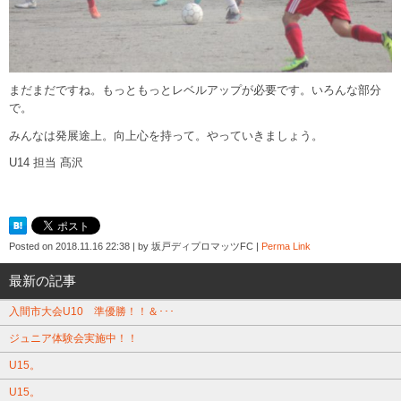
まだまだですね。もっともっとレベルアップが必要です。いろんな部分
で。
みんなは発展途上。向上心を持って。やっていきましょう。
U14 担当 髙沢
Posted on
2018.11.16 22:38
|
by
坂戸ディプロマッツFC
|
Perma Link
最新の記事
入間市大会U10 準優勝！！＆･･･
ジュニア体験会実施中！！
U15。
U15。